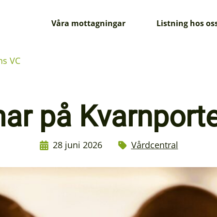
Våra mottagningar
Listning hos os
ns VC
r på Kvarnport
28 juni 2026
Vårdcentral