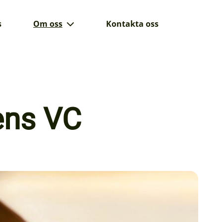
s
Om oss
Kontakta oss
ens VC